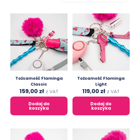
Tożsamość Flaminga
Tożsamość Flaminga
Classic
Light
Original
Current
Original
Current
159,00
zł
119,00
zł
z VAT
z VAT
price
price
price
price
was:
is:
was:
is:
Dodaj do
Dodaj do
239,00 zł.
159,00 zł.
219,00 zł.
119,00 zł.
koszyka
koszyka