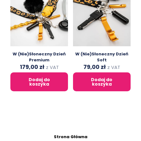
W (Nie)Słoneczny Dzień
W (Nie)Słoneczny Dzień
Premium
Soft
Original
Current
Original
Current
179,00
zł
79,00
zł
z VAT
z VAT
price
price
price
price
was:
is:
was:
is:
Dodaj do
Dodaj do
312,00 zł.
179,00 zł.
146,00 zł.
79,00 zł.
koszyka
koszyka
Strona Główna