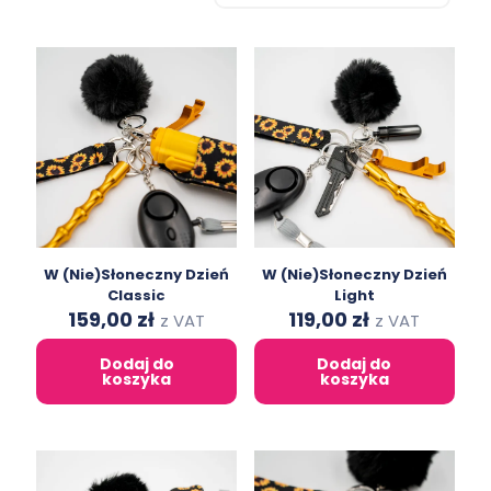
W (Nie)Słoneczny Dzień
W (Nie)Słoneczny Dzień
Classic
Light
Original
Current
Original
Current
159,00
zł
119,00
zł
z VAT
z VAT
price
price
price
price
was:
is:
was:
is:
Dodaj do
Dodaj do
239,00 zł.
159,00 zł.
219,00 zł.
119,00 zł.
koszyka
koszyka