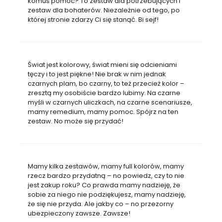
komuś pomóc? To zestaw dla potrzebujących i
zestaw dla bohaterów. Niezależnie od tego, po
której stronie zdarzy Ci się stanąć. Bi sejf!
Świat jest kolorowy, świat mieni się odcieniami
tęczy i to jest piękne! Nie brak w nim jednak
czarnych plam, bo czarny, to też przecież kolor –
zresztą my osobiście bardzo lubimy. Na czarne
myśli w czarnych uliczkach, na czarne scenariusze,
mamy remedium, mamy pomoc. Spójrz na ten
zestaw. No może się przydać!
Mamy kilka zestawów, mamy full kolorów, mamy
rzecz bardzo przydatną – no powiedz, czy to nie
jest zakup roku? Co prawda mamy nadzieję, że
sobie za niego nie podziękujesz, mamy nadzieję,
że się nie przyda. Ale jakby co – no przezorny
ubezpieczony zawsze. Zawsze!