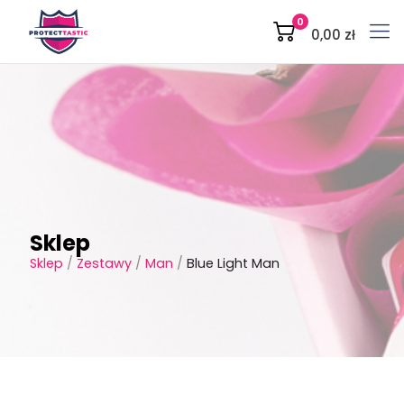
0
0,00 zł
Sklep
Sklep
/
Zestawy
/
Man
/
Blue Light Man