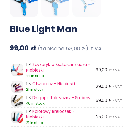
Blue Light Man
99,00
zł
(zapisane
53,00
zł
)
z VAT
1 ×
Scyzoryk w kształcie klucza -
39,00
zł
Niebieski
z VAT
44 in stock
1 ×
Otwieracz - Niebieski
29,00
zł
z VAT
21 in stock
1 ×
Długopis taktyczny - Srebrny
59,00
zł
z VAT
46 in stock
1 ×
Kolorowy Breloczek -
25,00
zł
Niebieski
z VAT
21 in stock