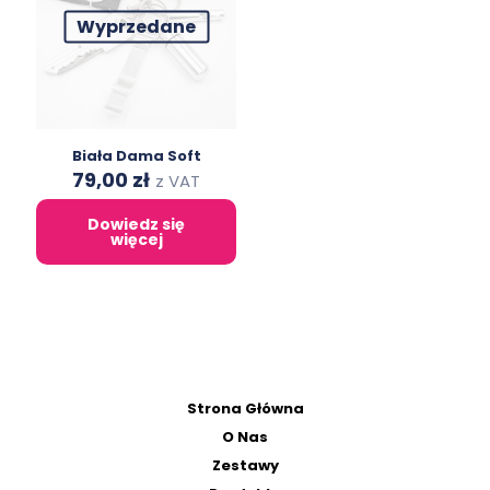
Wyprzedane
Biała Dama Soft
Original
Current
79,00
zł
z VAT
price
price
was:
is:
Dowiedz się
146,00 zł.
79,00 zł.
więcej
Strona Główna
O Nas
Zestawy