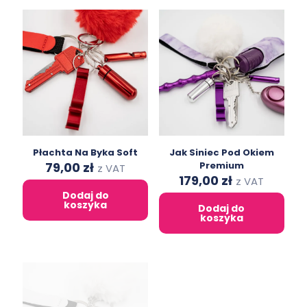
Płachta Na Byka Soft
Jak Siniec Pod Okiem
Original
Current
79,00
zł
Premium
z VAT
price
price
Original
Current
179,00
zł
z VAT
was:
is:
price
price
Dodaj do
146,00 zł.
79,00 zł.
was:
is:
koszyka
Dodaj do
312,00 zł.
179,00 zł.
koszyka