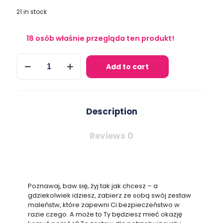
21 in stock
18
osób właśnie przegląda ten produkt!
Blue
Add to cart
Light
Man
quantity
Description
Reviews
0
Poznawaj, baw się, żyj tak jak chcesz – a
gdziekolwiek idziesz, zabierz ze sobą swój zestaw
maleństw, które zapewni Ci bezpieczeństwo w
razie czego. A może to Ty będziesz mieć okazję