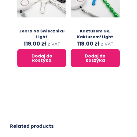
Zebra Na Świeczniku
Kaktusem Go,
Light
Kaktusem! Light
Original
Current
Original
Current
119,00
zł
119,00
zł
z VAT
z VAT
price
price
price
price
was:
is:
was:
is:
Dodaj do
Dodaj do
219,00 zł.
119,00 zł.
219,00 zł.
119,00 zł.
koszyka
koszyka
Related products