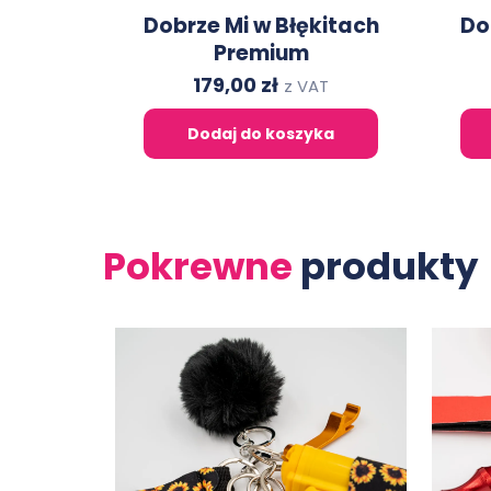
Dobrze Mi w Błękitach
Do
Premium
Original
Current
179,00
zł
z VAT
price
price
Dodaj do koszyka
was:
is:
312,00 zł.
179,00 zł.
Pokrewne
produkty