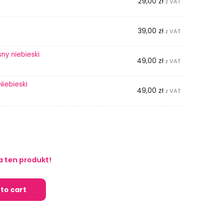
29,00
zł
z VAT
39,00
zł
z VAT
ny niebieski
49,00
zł
z VAT
Niebieski
49,00
zł
z VAT
a ten produkt!
to cart