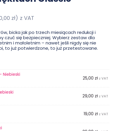
0,00
zł
)
z VAT
w, bicka jak po trzech miesiącach redukcji i
y czuć się bezpieczniej. Wybierz zestaw dla
letnim i małoletnim – nawet jeśli nigdy się nie
śpi, to już potwierdzone, to już przetestowane.
- Niebieski
25,00
zł
z VAT
ebieski
29,00
zł
z VAT
19,00
zł
z VAT
ki