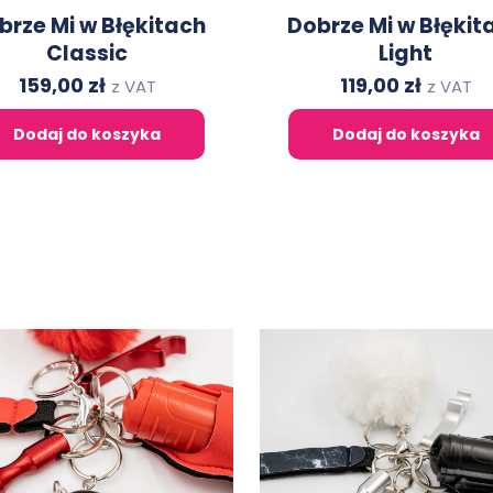
brze Mi w Błękitach
Dobrze Mi w Błękit
Classic
Light
Original
Current
Original
Curren
159,00
zł
119,00
zł
z VAT
z VAT
price
price
price
price
Dodaj do koszyka
Dodaj do koszyka
was:
is:
was:
is:
239,00 zł.
159,00 zł.
219,00 zł.
119,00 zł