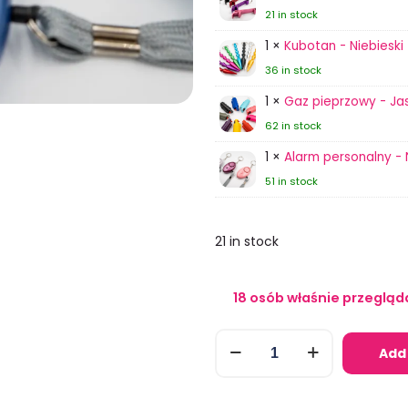
21 in stock
1 ×
Kubotan - Niebieski
36 in stock
1 ×
Gaz pieprzowy - Jas
62 in stock
1 ×
Alarm personalny - 
51 in stock
21 in stock
18
osób właśnie przegląd
Dobrze
Add 
Mi
w