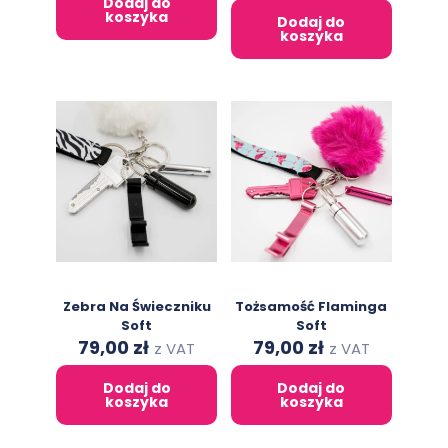
Dodaj do
146,00 zł.
79,00 zł.
was:
is:
koszyka
Dodaj do
146,00 zł.
79,00 zł.
koszyka
Zebra Na Świeczniku
Tożsamość Flaminga
Soft
Soft
Original
Current
Original
Current
79,00
zł
79,00
zł
z VAT
z VAT
price
price
price
price
was:
is:
was:
is:
Dodaj do
Dodaj do
146,00 zł.
79,00 zł.
146,00 zł.
79,00 zł.
koszyka
koszyka