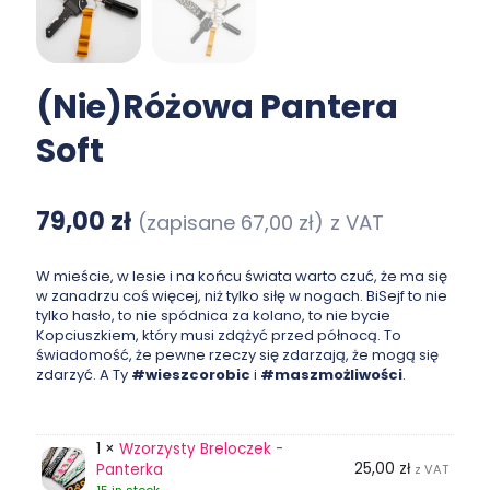
(Nie)Różowa Pantera
Soft
79,00
zł
(zapisane
67,00
zł
)
z VAT
W mieście, w lesie i na końcu świata warto czuć, że ma się
w zanadrzu coś więcej, niż tylko siłę w nogach. BiSejf to nie
tylko hasło, to nie spódnica za kolano, to nie bycie
Kopciuszkiem, który musi zdążyć przed północą. To
świadomość, że pewne rzeczy się zdarzają, że mogą się
zdarzyć. A Ty
#wieszcorobic
i
#maszmożliwości
.
1 ×
Wzorzysty Breloczek -
25,00
zł
Panterka
z VAT
15 in stock