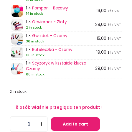
1 ×
Pompon - Beżowy
19,00
zł
z VAT
14 in stock
1 ×
Otwieracz - Złoty
29,00
zł
z VAT
2 in stock
1 ×
Gwizdek - Czarny
15,00
zł
z VAT
36 in stock
1 ×
Buteleczka - Czarny
19,00
zł
z VAT
118 in stock
1 ×
Scyzoryk w kształcie klucza -
39,00
zł
Czarny
z VAT
60 in stock
2 in stock
8
osób właśnie przegląda ten produkt!
(Nie)Różowa
Add to cart
Pantera
Soft