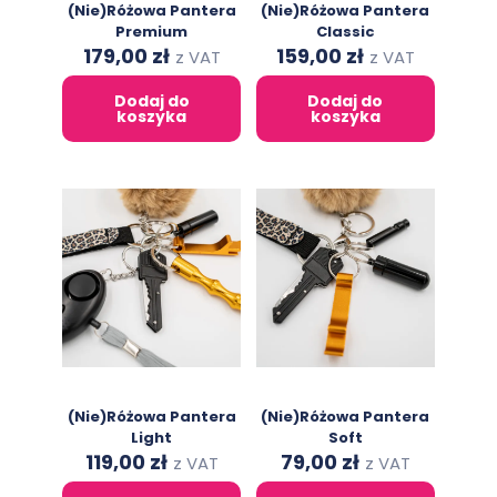
(Nie)Różowa Pantera
(Nie)Różowa Pantera
Premium
Classic
Original
Current
Original
Current
179,00
zł
159,00
zł
z VAT
z VAT
price
price
price
price
was:
is:
was:
is:
Dodaj do
Dodaj do
312,00 zł.
179,00 zł.
239,00 zł.
159,00 zł.
koszyka
koszyka
(Nie)Różowa Pantera
(Nie)Różowa Pantera
Light
Soft
Original
Current
Original
Current
119,00
zł
79,00
zł
z VAT
z VAT
price
price
price
price