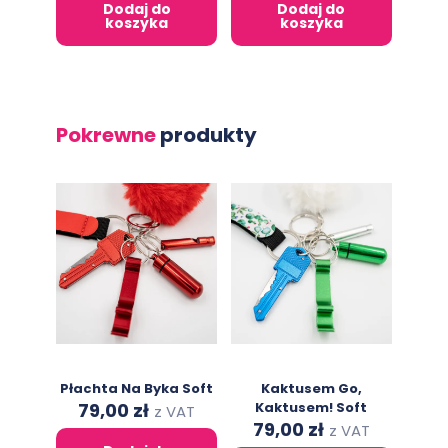
was:
is:
was:
is:
Dodaj do
Dodaj do
219,00 zł.
119,00 zł.
146,00 zł.
79,00 zł.
koszyka
koszyka
Pokrewne
produkty
Płachta Na Byka Soft
Kaktusem Go,
Original
Current
79,00
zł
Kaktusem! Soft
z VAT
price
price
Original
Current
79,00
zł
z VAT
was:
is:
price
price