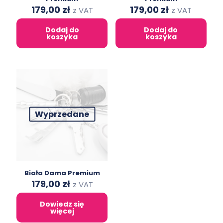
Original
Current
Original
Current
179,00
zł
179,00
zł
z VAT
z VAT
price
price
price
price
was:
is:
was:
is:
Dodaj do
Dodaj do
312,00 zł.
179,00 zł.
312,00 zł.
179,00 zł.
koszyka
koszyka
Wyprzedane
Biała Dama Premium
Original
Current
179,00
zł
z VAT
price
price
was:
is:
Dowiedz się
312,00 zł.
179,00 zł.
więcej