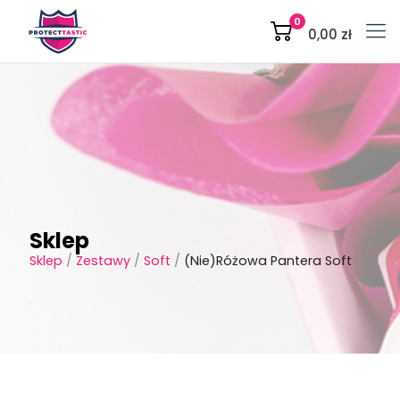
0
0,00 zł
Sklep
Sklep
/
Zestawy
/
Soft
/
(Nie)Różowa Pantera Soft