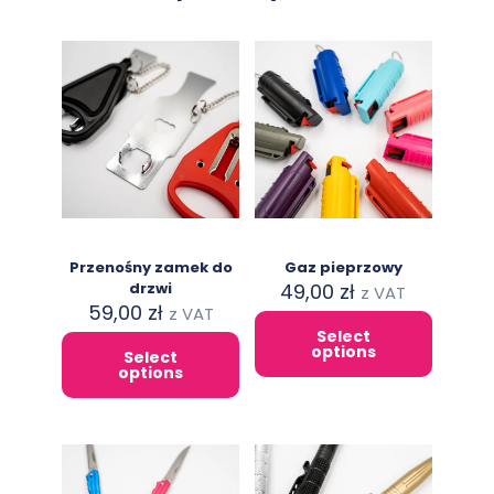
Przenośny zamek do
Gaz pieprzowy
drzwi
49,00
zł
z VAT
59,00
zł
z VAT
Select
This
options
Select
This
product
options
product
has
has
multiple
multiple
variants.
variants.
The
The
options