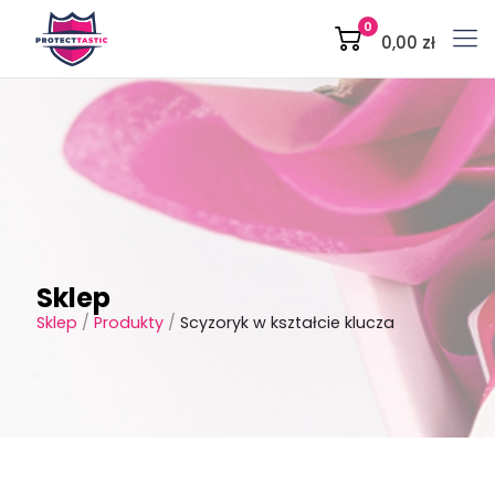
0
0,00 zł
Sklep
Sklep
/
Produkty
/
Scyzoryk w kształcie klucza