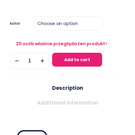
kolor
20
osób właśnie przegląda ten produkt!
Scyzoryk
Add to cart
w
kształcie
klucza
quantity
Description
Additional information