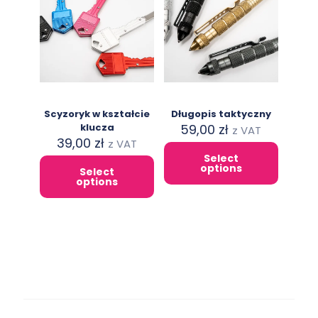
options
may
may
be
be
chosen
chosen
on
on
the
the
product
product
page
page
Scyzoryk w kształcie
Długopis taktyczny
klucza
59,00
zł
z VAT
39,00
zł
z VAT
Select
This
options
Select
This
product
options
product
has
has
multiple
multiple
variants.
variants.
The
The
options
options
may
may
be
be
chosen
chosen
on
on
the