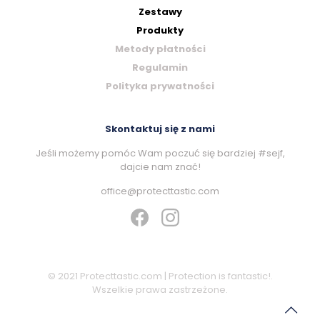
on
Zestawy
the
product
Produkty
page
Metody płatności
Regulamin
Polityka prywatności
Skontaktuj się z nami
Jeśli możemy pomóc Wam poczuć się bardziej #sejf,
dajcie nam znać!
office@protecttastic.com
© 2021 Protecttastic.com | Protection is fantastic!.
Wszelkie prawa zastrzeżone.