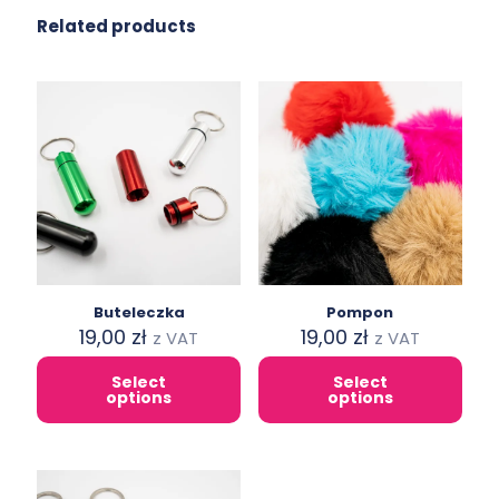
the
product
Related products
product
page
page
Buteleczka
Pompon
19,00
zł
19,00
zł
z VAT
z VAT
Select
Select
This
This
options
options
product
product
has
has
multiple
multiple
variants.
variants.